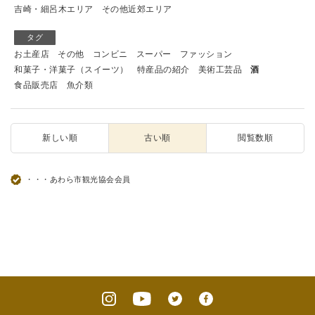
吉崎・細呂木エリア
その他近郊エリア
タグ
お土産店
その他
コンビニ
スーパー
ファッション
和菓子・洋菓子（スイーツ）
特産品の紹介
美術工芸品
酒
食品販売店
魚介類
新しい順
古い順
閲覧数順
・・・あわら市観光協会会員