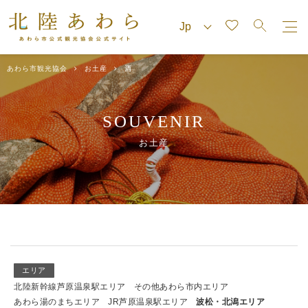
あわら市観光協会
お土産
酒
SOUVENIR
お土産
エリア
北陸新幹線芦原温泉駅エリア
その他あわら市内エリア
あわら湯のまちエリア
JR芦原温泉駅エリア
波松・北潟エリア