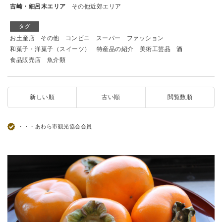
吉崎・細呂木エリア
その他近郊エリア
タグ
お土産店
その他
コンビニ
スーパー
ファッション
和菓子・洋菓子（スイーツ）
特産品の紹介
美術工芸品
酒
食品販売店
魚介類
新しい順
古い順
閲覧数順
・・・あわら市観光協会会員