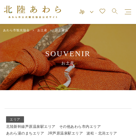
あわら市観光協会
お土産
お土産店
SOUVENIR
お土産
エリア
北陸新幹線芦原温泉駅エリア
その他あわら市内エリア
あわら湯のまちエリア
JR芦原温泉駅エリア
波松・北潟エリア