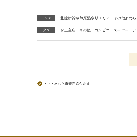
エリア
北陸新幹線芦原温泉駅エリア
その他あわら
タグ
お土産店
その他
コンビニ
スーパー
フ
・・・あわら市観光協会会員