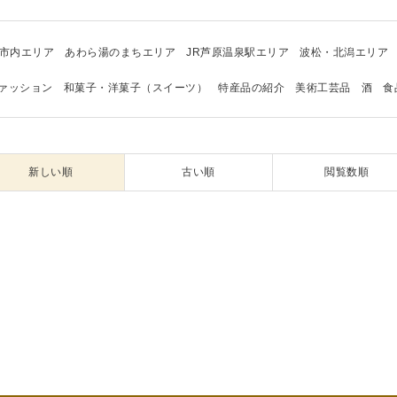
市内エリア
あわら湯のまちエリア
JR芦原温泉駅エリア
波松・北潟エリア
ァッション
和菓子・洋菓子（スイーツ）
特産品の紹介
美術工芸品
酒
食
新しい順
古い順
閲覧数順