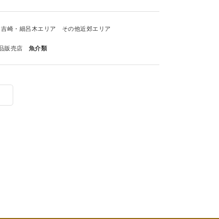
吉崎・細呂木エリア
その他近郊エリア
品販売店
魚介類