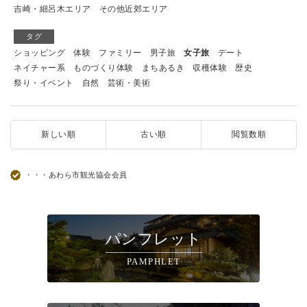
吉崎・細呂木エリア
その他近郊エリア
タグ
ショッピング
体験
ファミリー
男子旅
女子旅
デート
ネイチャー系
ものづくり体験
まちあるき
収穫体験
歴史
祭り・イベント
自然
芸術・美術
新しい順
古い順
閲覧数順
・・・あわら市観光協会会員
パンフレット
PAMPHLET