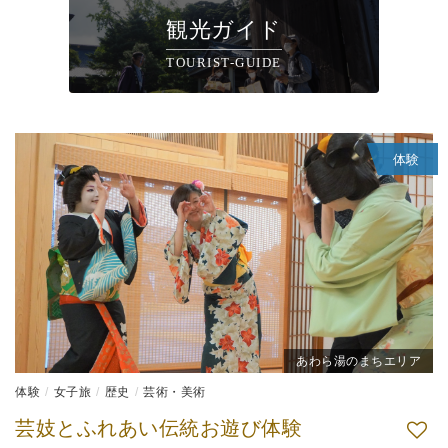
観光ガイド
TOURIST-GUIDE
体験
あわら湯のまちエリア
体験
女子旅
歴史
芸術・美術
芸妓とふれあい伝統お遊び体験