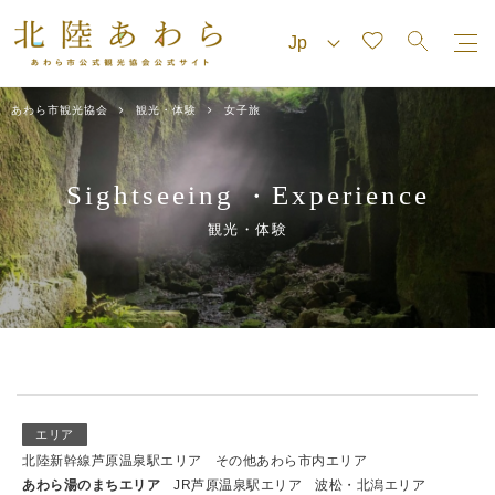
あわら市観光協会
観光・体験
女子旅
Sightseeing
Experience
・
観光・体験
エリア
北陸新幹線芦原温泉駅エリア
その他あわら市内エリア
あわら湯のまちエリア
JR芦原温泉駅エリア
波松・北潟エリア