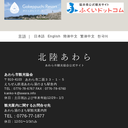
日本語
English
簡体中文
繁体中文
한국어
あわら市観光協会
〒910-4103 あわら市二面３３－１－５
えちぜん鉄道あわら湯のまち駅舎内
TEL
: 0776-78-6767
FAX : 0776-78-6760
kanko-k@awara.info
休日：土日祝および年末年始12/29～1/3
観光案内に関するお問合せ先
あわら湯のまち駅観光案内所
TEL：0776-77-1877
休日：12/31〜1/3のみ