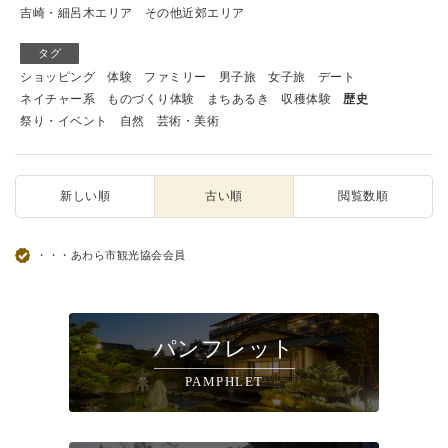
吉崎・細呂木エリア
その他近郊エリア
タグ
ショッピング
体験
ファミリー
男子旅
女子旅
デート
ネイチャー系
ものづくり体験
まちあるき
収穫体験
歴史
祭り・イベント
自然
芸術・美術
新しい順
古い順
閲覧数順
・・・あわら市観光協会会員
パンフレット
PAMPHLET