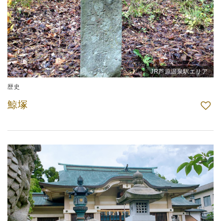
JR芦原温泉駅エリア
歴史
鯨塚