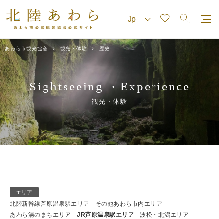
あわら市観光協会
観光・体験
歴史
Sightseeing
Experience
・
観光・体験
エリア
北陸新幹線芦原温泉駅エリア
その他あわら市内エリア
あわら湯のまちエリア
JR芦原温泉駅エリア
波松・北潟エリア