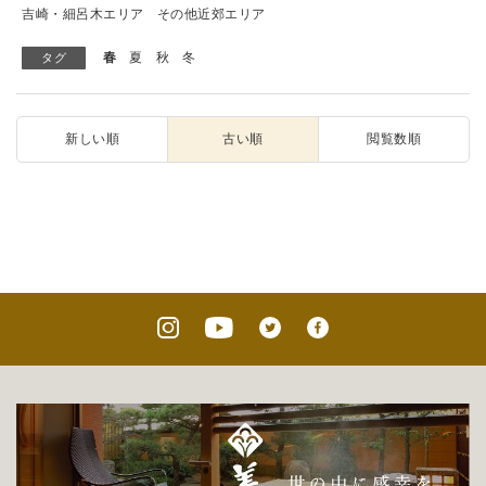
吉崎・細呂木エリア
その他近郊エリア
春
夏
秋
冬
タグ
新しい順
古い順
閲覧数順