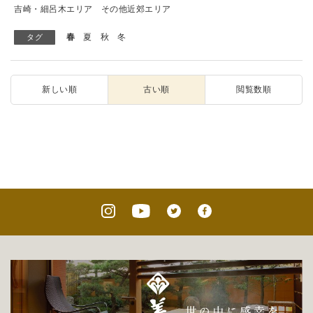
吉崎・細呂木エリア
その他近郊エリア
春
夏
秋
冬
タグ
新しい順
古い順
閲覧数順