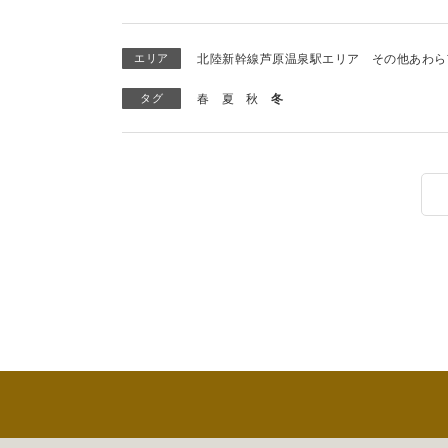
エリア
北陸新幹線芦原温泉駅エリア
その他あわら
タグ
春
夏
秋
冬