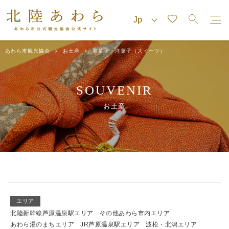
あわら市観光協会
お土産
和菓子・洋菓子（スイーツ）
SOUVENIR
お土産
エリア
北陸新幹線芦原温泉駅エリア
その他あわら市内エリア
あわら湯のまちエリア
JR芦原温泉駅エリア
波松・北潟エリア