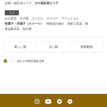
吉崎・細呂木エリア
その他近郊エリア
タグ
お土産店
その他
コンビニ
スーパー
ファッション
和菓子・洋菓子（スイーツ）
特産品の紹介
美術工芸品
酒
食品販売店
魚介類
新しい順
古い順
閲覧数順
・・・あわら市観光協会会員