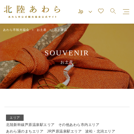
あわら市観光協会
お土産
お土産店
SOUVENIR
お土産
エリア
北陸新幹線芦原温泉駅エリア
その他あわら市内エリア
あわら湯のまちエリア
JR芦原温泉駅エリア
波松・北潟エリア