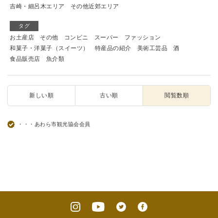
吉崎・細呂木エリア
その他近郊エリア
タグ
お土産店
その他
コンビニ
スーパー
ファッション
和菓子・洋菓子（スイーツ）
特産品の紹介
美術工芸品
酒
食品販売店
魚介類
新しい順
古い順
閲覧数順
・・・あわら市観光協会会員