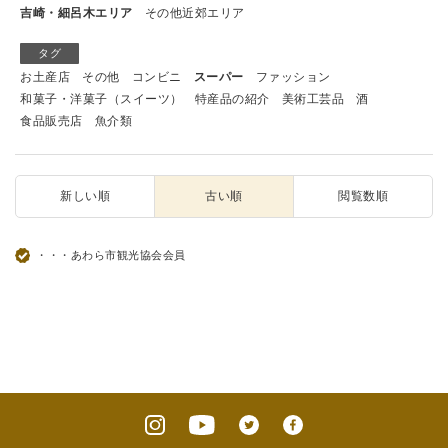
吉崎・細呂木エリア
その他近郊エリア
タグ
お土産店
その他
コンビニ
スーパー
ファッション
和菓子・洋菓子（スイーツ）
特産品の紹介
美術工芸品
酒
食品販売店
魚介類
新しい順
古い順
閲覧数順
・・・あわら市観光協会会員