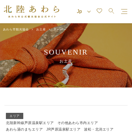
あわら市観光協会
お土産
スーパー
SOUVENIR
お土産
エリア
北陸新幹線芦原温泉駅エリア
その他あわら市内エリア
あわら湯のまちエリア
JR芦原温泉駅エリア
波松・北潟エリア