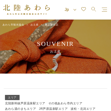
あわら市観光協会
お土産
食品販売店
SOUVENIR
お土産
エリア
北陸新幹線芦原温泉駅エリア
その他あわら市内エリア
あわら湯のまちエリア
JR芦原温泉駅エリア
波松・北潟エリア