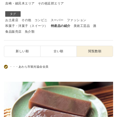
吉崎・細呂木エリア
その他近郊エリア
タグ
お土産店
その他
コンビニ
スーパー
ファッション
和菓子・洋菓子（スイーツ）
特産品の紹介
美術工芸品
酒
食品販売店
魚介類
新しい順
古い順
閲覧数順
・・・あわら市観光協会会員