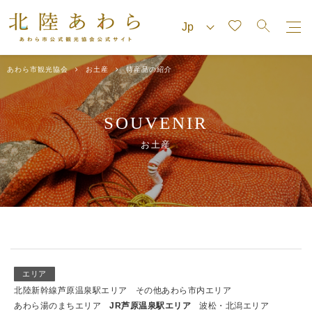
あわら市観光協会
お土産
特産品の紹介
SOUVENIR
お土産
エリア
北陸新幹線芦原温泉駅エリア
その他あわら市内エリア
あわら湯のまちエリア
JR芦原温泉駅エリア
波松・北潟エリア