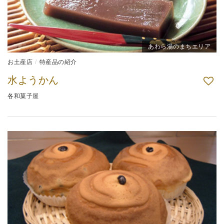
あわら湯のまちエリア
お土産店
特産品の紹介
水ようかん
各和菓子屋