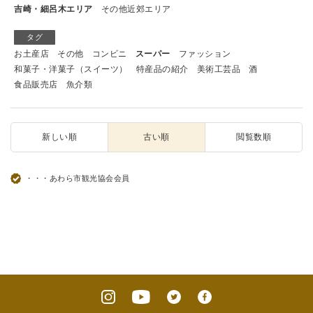
吉崎・細呂木エリア
その他近郊エリア
タグ
お土産店
その他
コンビニ
スーパー
ファッション
和菓子・洋菓子（スイーツ）
特産品の紹介
美術工芸品
酒
食品販売店
魚介類
新しい順
古い順
閲覧数順
・・・あわら市観光協会会員