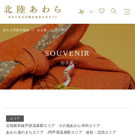
あわら市観光協会
お土産
スーパー
SOUVENIR
お土産
エリア
北陸新幹線芦原温泉駅エリア
その他あわら市内エリア
あわら湯のまちエリア
JR芦原温泉駅エリア
波松・北潟エリア