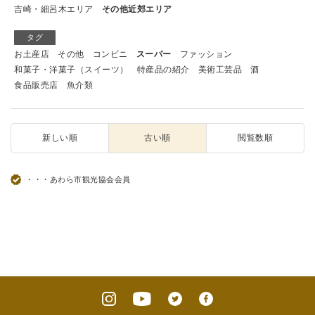
吉崎・細呂木エリア
その他近郊エリア
タグ
お土産店
その他
コンビニ
スーパー
ファッション
和菓子・洋菓子（スイーツ）
特産品の紹介
美術工芸品
酒
食品販売店
魚介類
新しい順
古い順
閲覧数順
・・・あわら市観光協会会員