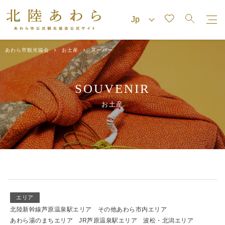
あわら市観光協会
お土産
スーパー
SOUVENIR
お土産
エリア
北陸新幹線芦原温泉駅エリア
その他あわら市内エリア
あわら湯のまちエリア
JR芦原温泉駅エリア
波松・北潟エリア