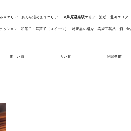
市内エリア
あわら湯のまちエリア
JR芦原温泉駅エリア
波松・北潟エリア
ァッション
和菓子・洋菓子（スイーツ）
特産品の紹介
美術工芸品
酒
食
新しい順
古い順
閲覧数順