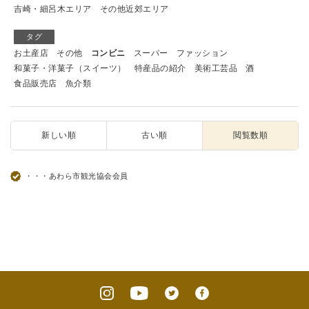
吉崎・細呂木エリア
その他近郊エリア
タグ
お土産店
その他
コンビニ
スーパー
ファッション
和菓子・洋菓子（スイーツ）
特産品の紹介
美術工芸品
酒
食品販売店
魚介類
新しい順
古い順
閲覧数順
・・・あわら市観光協会会員