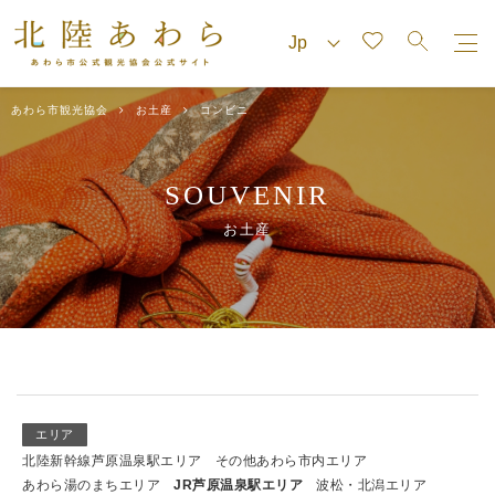
あわら市観光協会
お土産
コンビニ
SOUVENIR
お土産
エリア
北陸新幹線芦原温泉駅エリア
その他あわら市内エリア
あわら湯のまちエリア
JR芦原温泉駅エリア
波松・北潟エリア