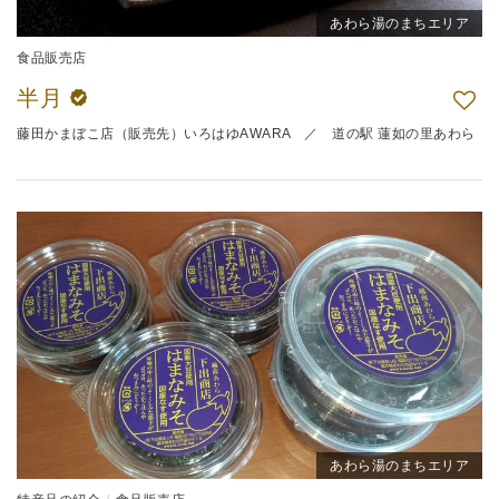
あわら湯のまちエリア
食品販売店
半月
藤田かまぼこ店（販売先）いろはゆAWARA ／ 道の駅 蓮如の里あわら
あわら湯のまちエリア