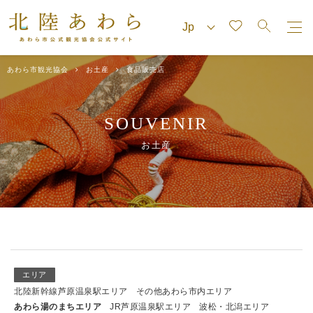
あわら市観光協会
お土産
食品販売店
SOUVENIR
お土産
エリア
北陸新幹線芦原温泉駅エリア
その他あわら市内エリア
あわら湯のまちエリア
JR芦原温泉駅エリア
波松・北潟エリア