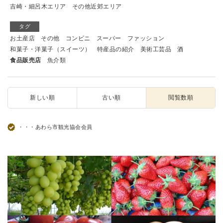
吉崎・細呂木エリア
その他近郊エリア
タグ
お土産店
その他
コンビニ
スーパー
ファッション
和菓子・洋菓子（スイーツ）
特産品の紹介
美術工芸品
酒
食品販売店
魚介類
新しい順
古い順
閲覧数順
・・・あわら市観光協会会員