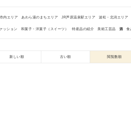
市内エリア
あわら湯のまちエリア
JR芦原温泉駅エリア
波松・北潟エリア
ァッション
和菓子・洋菓子（スイーツ）
特産品の紹介
美術工芸品
酒
食
新しい順
古い順
閲覧数順