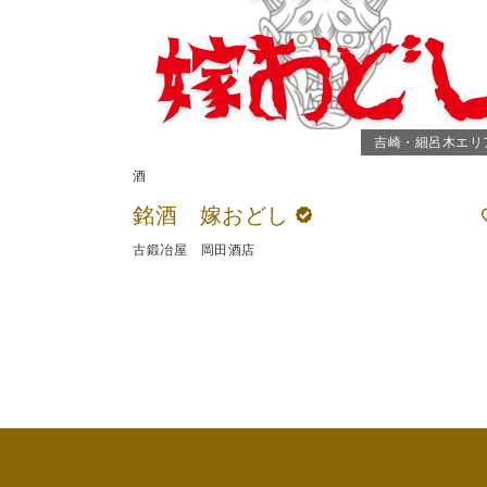
吉崎・細呂木エリ
酒
銘酒 嫁おどし
古鍛冶屋 岡田酒店