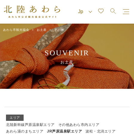
あわら市観光協会
お土産
その他
SOUVENIR
お土産
エリア
北陸新幹線芦原温泉駅エリア
その他あわら市内エリア
あわら湯のまちエリア
JR芦原温泉駅エリア
波松・北潟エリア