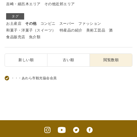
吉崎・細呂木エリア
その他近郊エリア
タグ
お土産店
その他
コンビニ
スーパー
ファッション
和菓子・洋菓子（スイーツ）
特産品の紹介
美術工芸品
酒
食品販売店
魚介類
新しい順
古い順
閲覧数順
・・・あわら市観光協会会員