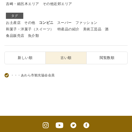
吉崎・細呂木エリア
その他近郊エリア
タグ
お土産店
その他
コンビニ
スーパー
ファッション
和菓子・洋菓子（スイーツ）
特産品の紹介
美術工芸品
酒
食品販売店
魚介類
新しい順
古い順
閲覧数順
・・・あわら市観光協会会員