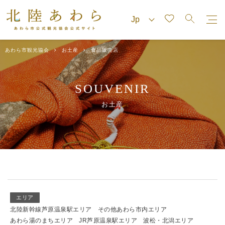
あわら市観光協会
お土産
食品販売店
SOUVENIR
お土産
エリア
北陸新幹線芦原温泉駅エリア
その他あわら市内エリア
あわら湯のまちエリア
JR芦原温泉駅エリア
波松・北潟エリア