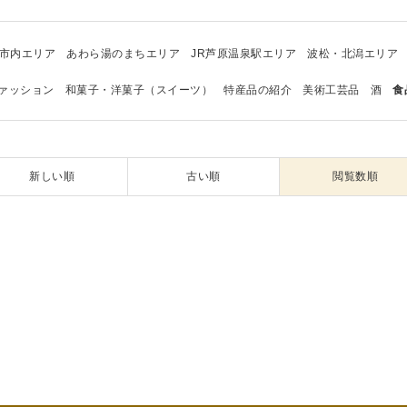
市内エリア
あわら湯のまちエリア
JR芦原温泉駅エリア
波松・北潟エリア
ァッション
和菓子・洋菓子（スイーツ）
特産品の紹介
美術工芸品
酒
食
新しい順
古い順
閲覧数順