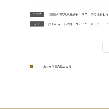
エリア
北陸新幹線芦原温泉駅エリア
その他あわら
タグ
お土産店
その他
コンビニ
スーパー
フ
・・・あわら市観光協会会員