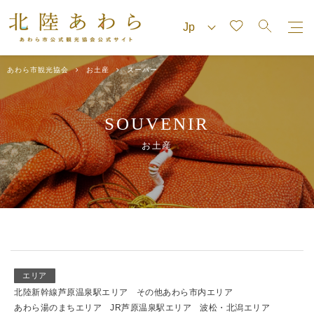
あわら市観光協会
お土産
スーパー
SOUVENIR
お土産
エリア
北陸新幹線芦原温泉駅エリア
その他あわら市内エリア
あわら湯のまちエリア
JR芦原温泉駅エリア
波松・北潟エリア