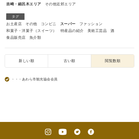
吉崎・細呂木エリア
その他近郊エリア
タグ
お土産店
その他
コンビニ
スーパー
ファッション
和菓子・洋菓子（スイーツ）
特産品の紹介
美術工芸品
酒
食品販売店
魚介類
新しい順
古い順
閲覧数順
・・・あわら市観光協会会員