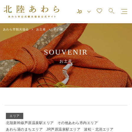
あわら市観光協会
お土産
その他
SOUVENIR
お土産
エリア
北陸新幹線芦原温泉駅エリア
その他あわら市内エリア
あわら湯のまちエリア
JR芦原温泉駅エリア
波松・北潟エリア