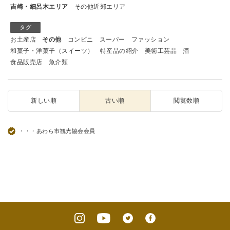
吉崎・細呂木エリア
その他近郊エリア
タグ
お土産店
その他
コンビニ
スーパー
ファッション
和菓子・洋菓子（スイーツ）
特産品の紹介
美術工芸品
酒
食品販売店
魚介類
新しい順
古い順
閲覧数順
・・・あわら市観光協会会員