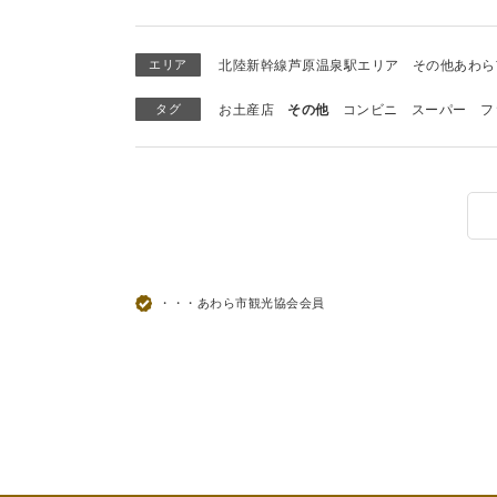
エリア
北陸新幹線芦原温泉駅エリア
その他あわら
タグ
お土産店
その他
コンビニ
スーパー
フ
・・・あわら市観光協会会員