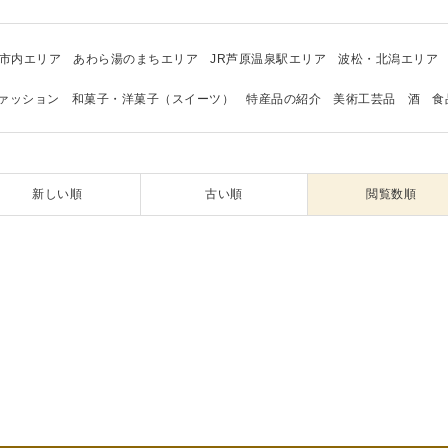
市内エリア
あわら湯のまちエリア
JR芦原温泉駅エリア
波松・北潟エリア
ァッション
和菓子・洋菓子（スイーツ）
特産品の紹介
美術工芸品
酒
食
新しい順
古い順
閲覧数順