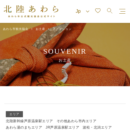
あわら市観光協会
お土産
ファッション
SOUVENIR
お土産
エリア
北陸新幹線芦原温泉駅エリア
その他あわら市内エリア
あわら湯のまちエリア
JR芦原温泉駅エリア
波松・北潟エリア