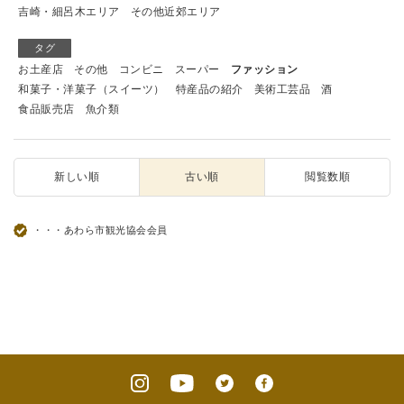
吉崎・細呂木エリア
その他近郊エリア
タグ
お土産店
その他
コンビニ
スーパー
ファッション
和菓子・洋菓子（スイーツ）
特産品の紹介
美術工芸品
酒
食品販売店
魚介類
新しい順
古い順
閲覧数順
・・・あわら市観光協会会員