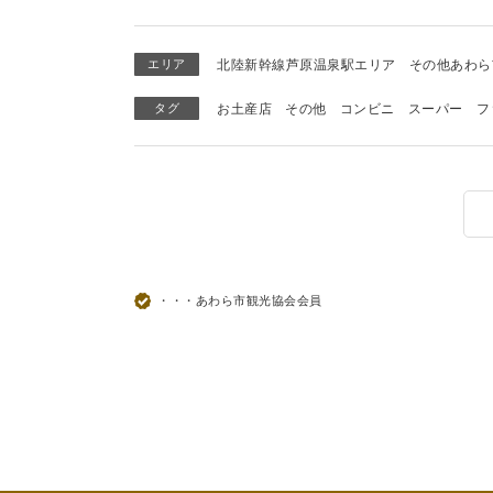
エリア
北陸新幹線芦原温泉駅エリア
その他あわら
タグ
お土産店
その他
コンビニ
スーパー
フ
・・・あわら市観光協会会員