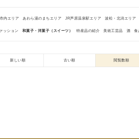
市内エリア
あわら湯のまちエリア
JR芦原温泉駅エリア
波松・北潟エリア
ァッション
和菓子・洋菓子（スイーツ）
特産品の紹介
美術工芸品
酒
食
新しい順
古い順
閲覧数順