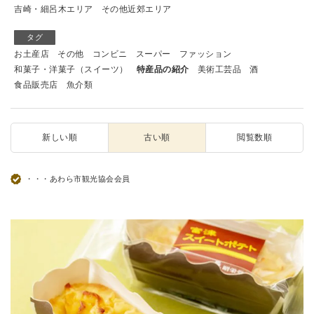
吉崎・細呂木エリア
その他近郊エリア
タグ
お土産店
その他
コンビニ
スーパー
ファッション
和菓子・洋菓子（スイーツ）
特産品の紹介
美術工芸品
酒
食品販売店
魚介類
新しい順
古い順
閲覧数順
・・・あわら市観光協会会員