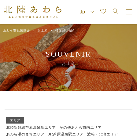
あわら市観光協会
お土産
特産品の紹介
SOUVENIR
お土産
エリア
北陸新幹線芦原温泉駅エリア
その他あわら市内エリア
あわら湯のまちエリア
JR芦原温泉駅エリア
波松・北潟エリア