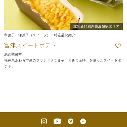
北陸新幹線芦原温泉駅エリア
和菓子・洋菓子（スイーツ）
特産品の紹介
富津スイートポテト
馬面昭栄堂
福井県あわら市産のブランドさつま芋「とみつ金時」を使ったスイートポ
テト。