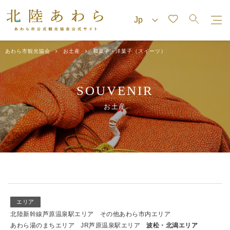
あわら市観光協会
お土産
和菓子・洋菓子（スイーツ）
SOUVENIR
お土産
エリア
北陸新幹線芦原温泉駅エリア
その他あわら市内エリア
あわら湯のまちエリア
JR芦原温泉駅エリア
波松・北潟エリア