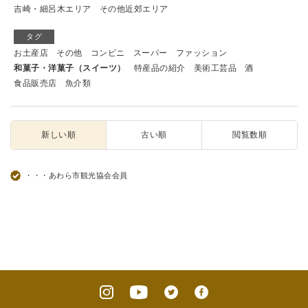
吉崎・細呂木エリア
その他近郊エリア
タグ
お土産店
その他
コンビニ
スーパー
ファッション
和菓子・洋菓子（スイーツ）
特産品の紹介
美術工芸品
酒
食品販売店
魚介類
新しい順
古い順
閲覧数順
・・・あわら市観光協会会員