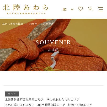
あわら市観光協会
お土産
お土産店
SOUVENIR
お土産
エリア
北陸新幹線芦原温泉駅エリア
その他あわら市内エリア
あわら湯のまちエリア
JR芦原温泉駅エリア
波松・北潟エリア