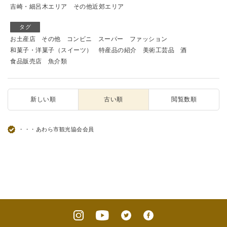
吉崎・細呂木エリア
その他近郊エリア
タグ
お土産店
その他
コンビニ
スーパー
ファッション
和菓子・洋菓子（スイーツ）
特産品の紹介
美術工芸品
酒
食品販売店
魚介類
新しい順
古い順
閲覧数順
・・・あわら市観光協会会員