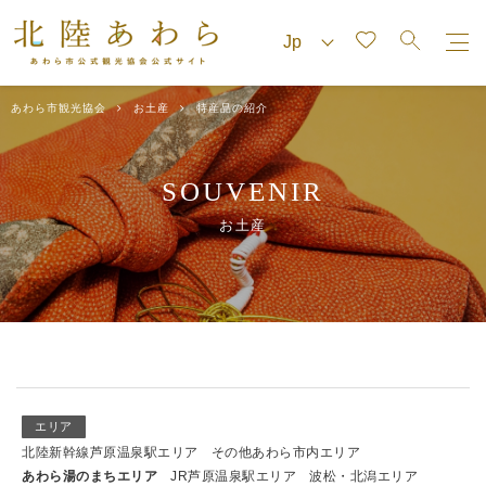
あわら市観光協会
お土産
特産品の紹介
SOUVENIR
お土産
エリア
北陸新幹線芦原温泉駅エリア
その他あわら市内エリア
あわら湯のまちエリア
JR芦原温泉駅エリア
波松・北潟エリア