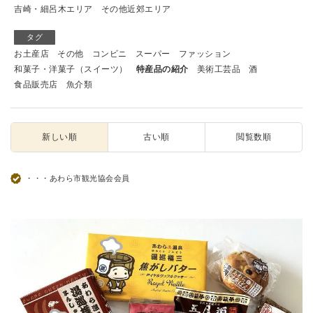
吉崎・細呂木エリア
その他近郊エリア
タグ
お土産店
その他
コンビニ
スーパー
ファッション
和菓子・洋菓子（スイーツ）
特産品の紹介
美術工芸品
酒
食品販売店
魚介類
新しい順
古い順
閲覧数順
・・・あわら市観光協会会員