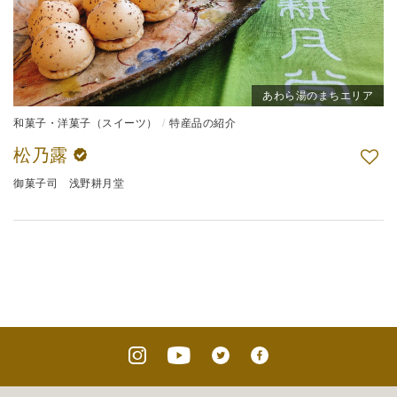
あわら湯のまちエリア
和菓子・洋菓子（スイーツ）
特産品の紹介
松乃露
御菓子司 浅野耕月堂