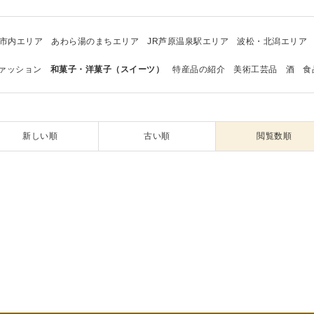
市内エリア
あわら湯のまちエリア
JR芦原温泉駅エリア
波松・北潟エリア
ァッション
和菓子・洋菓子（スイーツ）
特産品の紹介
美術工芸品
酒
食
新しい順
古い順
閲覧数順