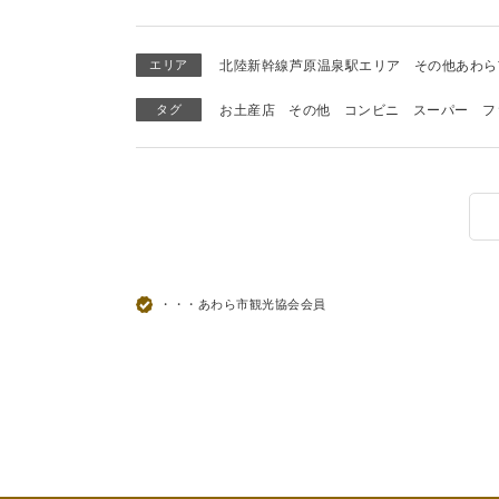
エリア
北陸新幹線芦原温泉駅エリア
その他あわら
タグ
お土産店
その他
コンビニ
スーパー
フ
・・・あわら市観光協会会員