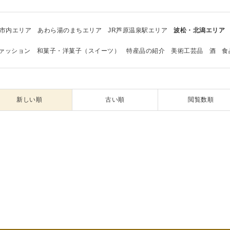
市内エリア
あわら湯のまちエリア
JR芦原温泉駅エリア
波松・北潟エリア
ァッション
和菓子・洋菓子（スイーツ）
特産品の紹介
美術工芸品
酒
食
新しい順
古い順
閲覧数順