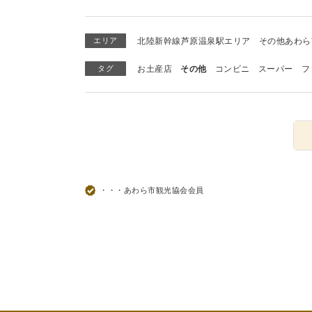
エリア
北陸新幹線芦原温泉駅エリア
その他あわら
タグ
お土産店
その他
コンビニ
スーパー
フ
・・・あわら市観光協会会員