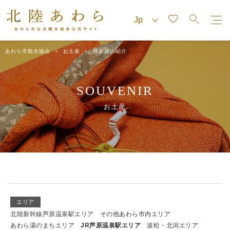
あわら市観光協会
お土産
特産品の紹介
SOUVENIR
お土産
エリア
北陸新幹線芦原温泉駅エリア
その他あわら市内エリア
あわら湯のまちエリア
JR芦原温泉駅エリア
波松・北潟エリア