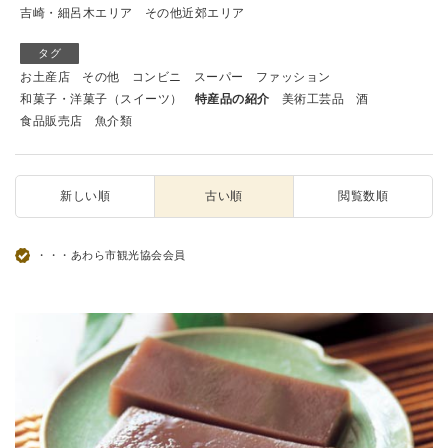
吉崎・細呂木エリア
その他近郊エリア
タグ
お土産店
その他
コンビニ
スーパー
ファッション
和菓子・洋菓子（スイーツ）
特産品の紹介
美術工芸品
酒
食品販売店
魚介類
新しい順
古い順
閲覧数順
・・・あわら市観光協会会員