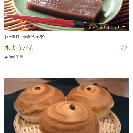
あわら湯のまちエリア
お土産店
特産品の紹介
水ようかん
各和菓子屋