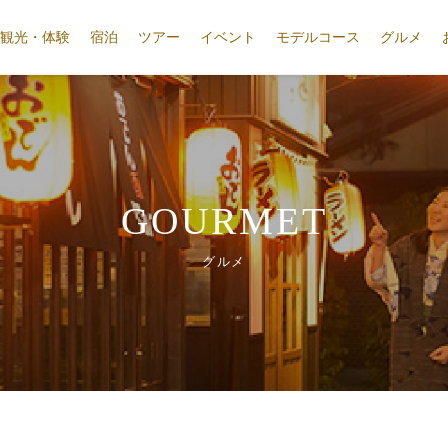
観光・体験
宿泊
ツアー
イベント
モデルコース
グルメ
GOURMET
グルメ