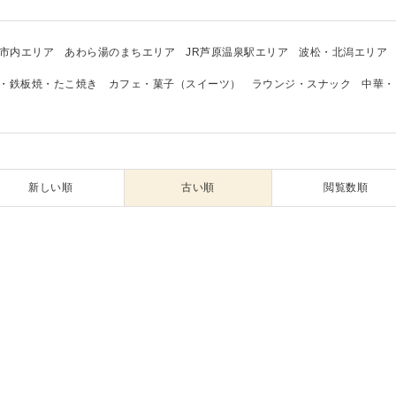
市内エリア
あわら湯のまちエリア
JR芦原温泉駅エリア
波松・北潟エリア
・鉄板焼・たこ焼き
カフェ・菓子（スイーツ）
ラウンジ・スナック
中華・
新しい順
古い順
閲覧数順