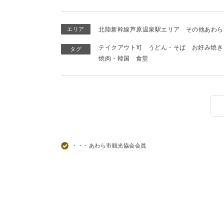
エリア
北陸新幹線芦原温泉駅エリア
その他あわら
テイクアウト可
うどん・そば
お好み焼き
タグ
焼肉・韓国
食堂
・・・あわら市観光協会会員