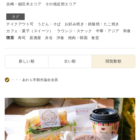
吉崎・細呂木エリア
その他近郊エリア
タグ
テイクアウト可
うどん・そば
お好み焼き・鉄板焼・たこ焼き
カフェ・菓子（スイーツ）
ラウンジ・スナック
中華・アジア
和食
喫茶
寿司
居酒屋
弁当
洋食
焼肉・韓国
食堂
新しい順
古い順
閲覧数順
・・・あわら市観光協会会員