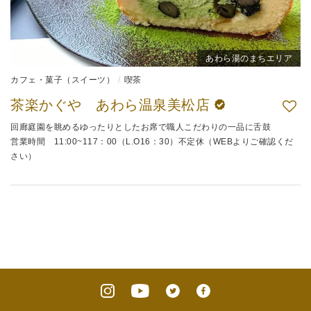
あわら湯のまちエリア
カフェ・菓子（スイーツ）
喫茶
茶楽かぐや あわら温泉美松店
回廊庭園を眺めるゆったりとしたお席で職人こだわりの一品に舌鼓
営業時間 11:00~117：00（L.O16：30）不定休（WEBよりご確認くだ
さい）