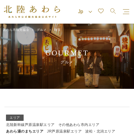
あわら市観光協会
グルメ
喫茶
GOURMET
グルメ
エリア
北陸新幹線芦原温泉駅エリア
その他あわら市内エリア
あわら湯のまちエリア
JR芦原温泉駅エリア
波松・北潟エリア