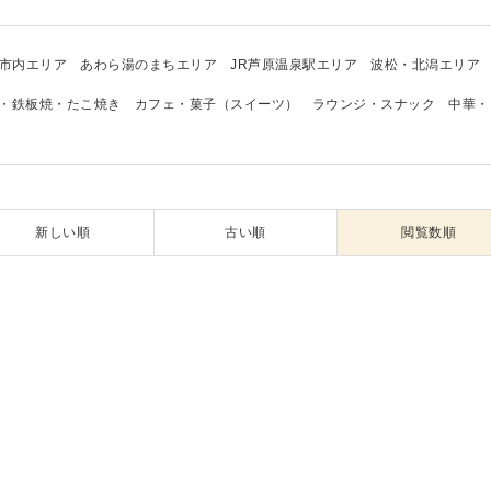
市内エリア
あわら湯のまちエリア
JR芦原温泉駅エリア
波松・北潟エリア
・鉄板焼・たこ焼き
カフェ・菓子（スイーツ）
ラウンジ・スナック
中華・
新しい順
古い順
閲覧数順