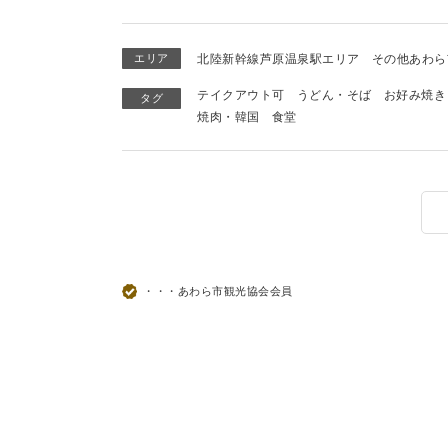
エリア
北陸新幹線芦原温泉駅エリア
その他あわら
テイクアウト可
うどん・そば
お好み焼き
タグ
焼肉・韓国
食堂
・・・あわら市観光協会会員