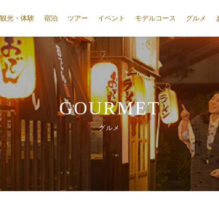
観光・体験
宿泊
ツアー
イベント
モデルコース
グルメ
GOURMET
グルメ