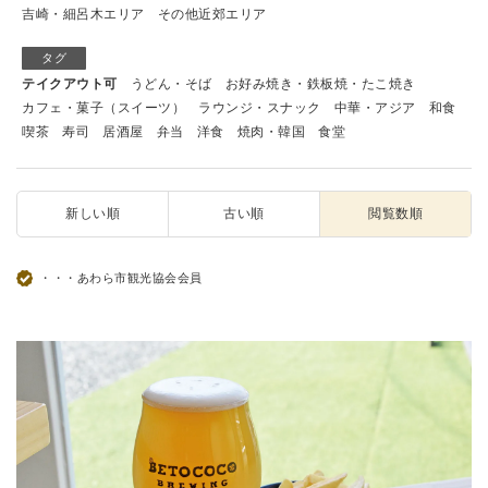
吉崎・細呂木エリア
その他近郊エリア
タグ
テイクアウト可
うどん・そば
お好み焼き・鉄板焼・たこ焼き
カフェ・菓子（スイーツ）
ラウンジ・スナック
中華・アジア
和食
喫茶
寿司
居酒屋
弁当
洋食
焼肉・韓国
食堂
新しい順
古い順
閲覧数順
・・・あわら市観光協会会員