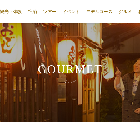
観光・体験
宿泊
ツアー
イベント
モデルコース
グルメ
GOURMET
グルメ