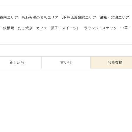
市内エリア
あわら湯のまちエリア
JR芦原温泉駅エリア
波松・北潟エリア
・鉄板焼・たこ焼き
カフェ・菓子（スイーツ）
ラウンジ・スナック
中華・
新しい順
古い順
閲覧数順