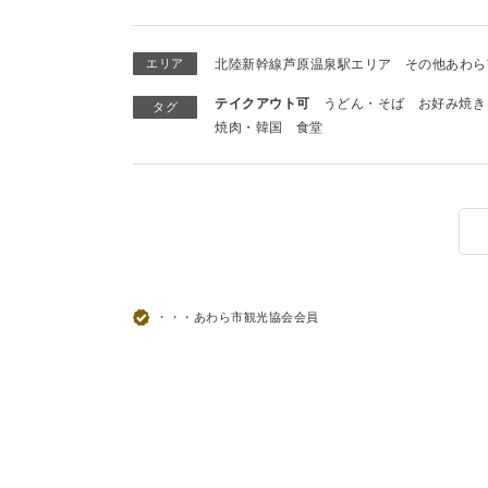
エリア
北陸新幹線芦原温泉駅エリア
その他あわら
テイクアウト可
うどん・そば
お好み焼き
タグ
焼肉・韓国
食堂
・・・あわら市観光協会会員