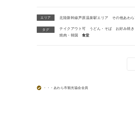
エリア
北陸新幹線芦原温泉駅エリア
その他あわら
テイクアウト可
うどん・そば
お好み焼き
タグ
焼肉・韓国
食堂
・・・あわら市観光協会会員