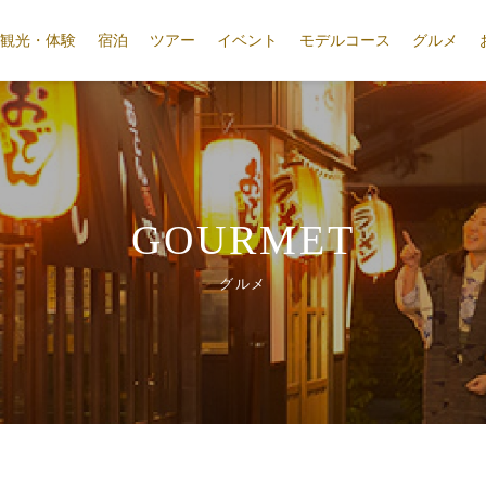
観光・体験
宿泊
ツアー
イベント
モデルコース
グルメ
GOURMET
グルメ