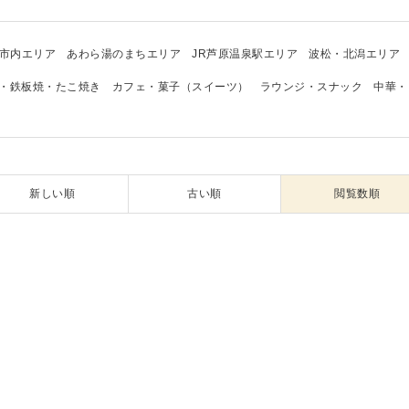
市内エリア
あわら湯のまちエリア
JR芦原温泉駅エリア
波松・北潟エリア
・鉄板焼・たこ焼き
カフェ・菓子（スイーツ）
ラウンジ・スナック
中華・
新しい順
古い順
閲覧数順