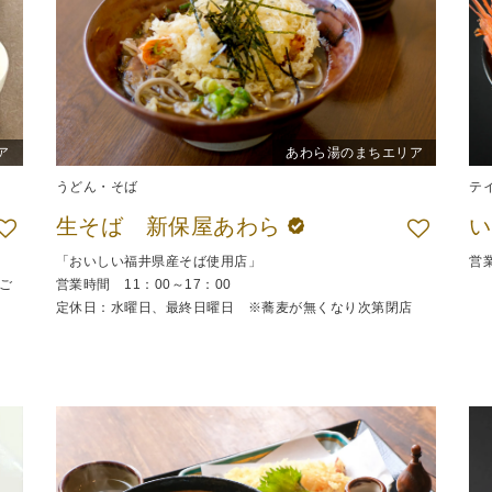
ア
あわら湯のまちエリア
うどん・そば
テ
生そば 新保屋あわら
い
「おいしい福井県産そば使用店」
営業
ご
営業時間 11：00～17：00
定休日：水曜日、最終日曜日 ※蕎麦が無くなり次第閉店