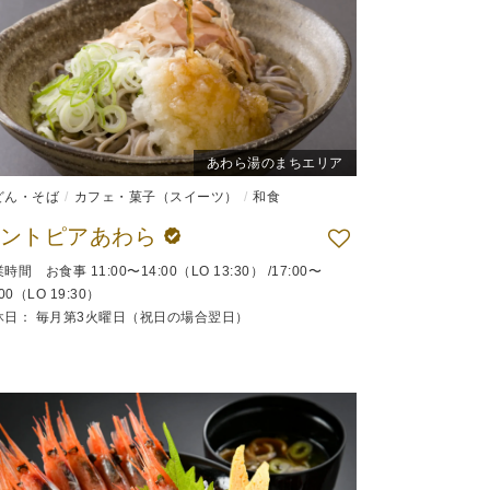
あわら湯のまちエリア
どん・そば
カフェ・菓子（スイーツ）
和食
セントピアあわら
時間 お食事 11:00〜14:00（LO 13:30） /17:00〜
:00（LO 19:30）
休日： 毎月第3火曜日（祝日の場合翌日）