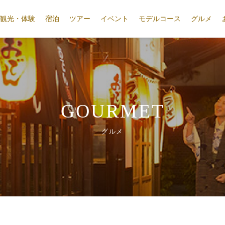
観光・体験
宿泊
ツアー
イベント
モデルコース
グルメ
GOURMET
グルメ