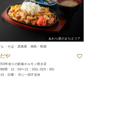
あわら湯のまちエリア
どん・そば
居酒屋
焼肉・韓国
だや
業50年余りの鉄板ホルモン焼き店
時間 12：00〜21：00(L.O20：00)
休日：日曜・ 月に一回不定休