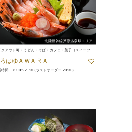
北陸新幹線芦原温泉駅エリア
イクアウト可
うどん・そば
カフェ・菓子（スイーツ）
和食
ろはゆＡＷＡＲＡ
時間 8:00〜21:30(ラストオーダー 20:30)