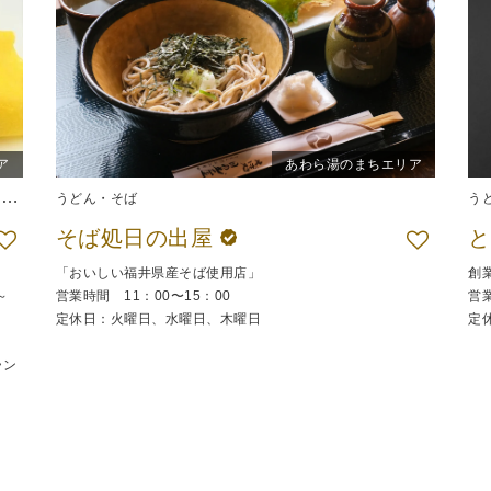
ア
あわら湯のまちエリア
）
和食
うどん・そば
弁当
う
そば処日の出屋
と
「おいしい福井県産そば使用店」
創
～
営業時間 11：00〜15：00
営業
定休日：火曜日、水曜日、木曜日
定
ラン