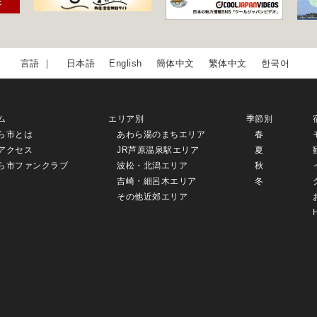
日本語
English
簡体中文
繁体中文
한국어
ム
エリア別
季節別
ら市とは
あわら湯のまちエリア
春
アクセス
JR芦原温泉駅エリア
夏
ら市ファンクラブ
波松・北潟エリア
秋
吉崎・細呂木エリア
冬
その他近郊エリア