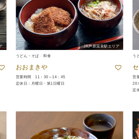
ア
JR芦原温泉駅エリア
うどん・そば
和食
う
おおまきや
営業時間 11：30～14：45
営業
定休日：月曜日・第1日曜日
20
定