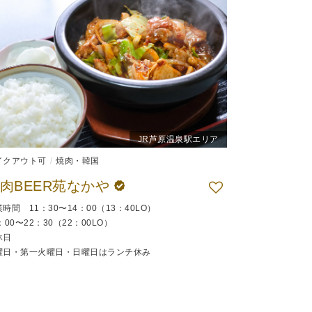
JR芦原温泉駅エリア
イクアウト可
焼肉・韓国
肉BEER苑なかや
時間 11：30〜14：00（13：40LO）
：00〜22：30（22：00LO）
休日
曜日・第一火曜日・日曜日はランチ休み