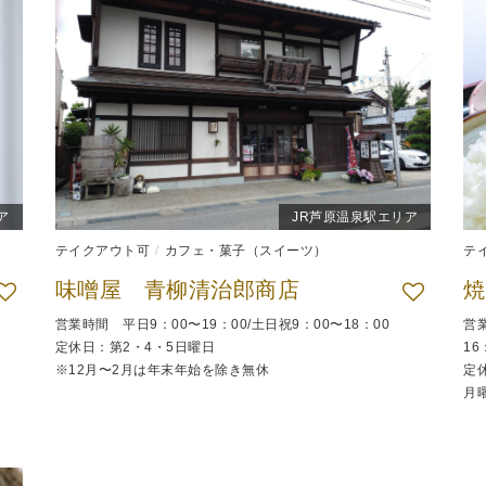
ア
JR芦原温泉駅エリア
テイクアウト可
カフェ・菓子（スイーツ）
テ
味噌屋 青柳清治郎商店
焼
営業時間 平日9：00〜19：00/土日祝9：00〜18：00
営業
定休日：第2・4・5日曜日
16
※12月〜2月は年末年始を除き無休
定
月