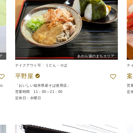
ア
あわら湯のまちエリア
テイクアウト可
うどん・そば
テ
平野屋
ル
「おいしい福井県産そば使用店」
営業
営業時間 11：00～21：00
定
定休日：水曜日