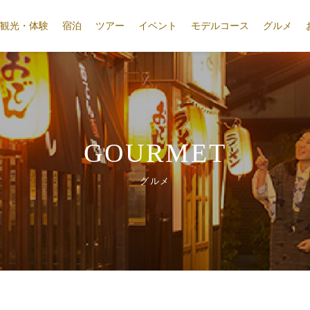
観光・体験
宿泊
ツアー
イベント
モデルコース
グルメ
GOURMET
グルメ