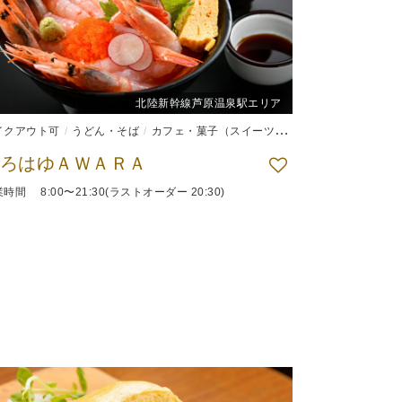
北陸新幹線芦原温泉駅エリア
イクアウト可
うどん・そば
カフェ・菓子（スイーツ）
和食
ろはゆＡＷＡＲＡ
時間 8:00〜21:30(ラストオーダー 20:30)