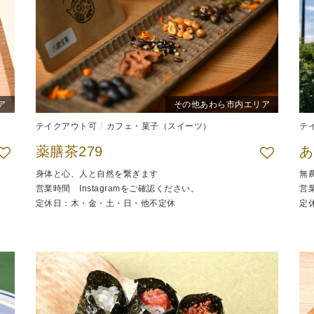
ア
その他あわら市内エリア
テイクアウト可
カフェ・菓子（スイーツ）
テ
薬膳茶279
あ
身体と心、人と自然を繋ぎます
無
営業時間 Instagramをご確認ください。
営業
定休日：木・金・土・日・他不定休
定