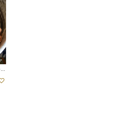
ア
食
食堂