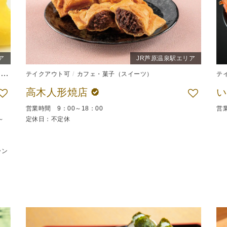
ア
JR芦原温泉駅エリア
）
和食
テイクアウト可
弁当
カフェ・菓子（スイーツ）
テ
高木人形焼店
い
営業時間 9：00～18：00
営業
～
定休日：不定休
ラン