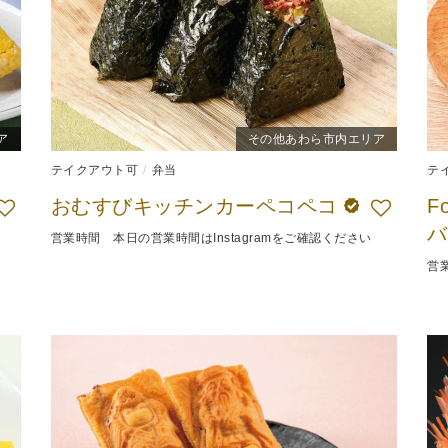
ア
その他あわら市内エリア
テイクアウト可
弁当
テ
おむすびキッチンカーペコペコ
F
営業時間 本日の営業時間はInstagramをご確認ください
営業