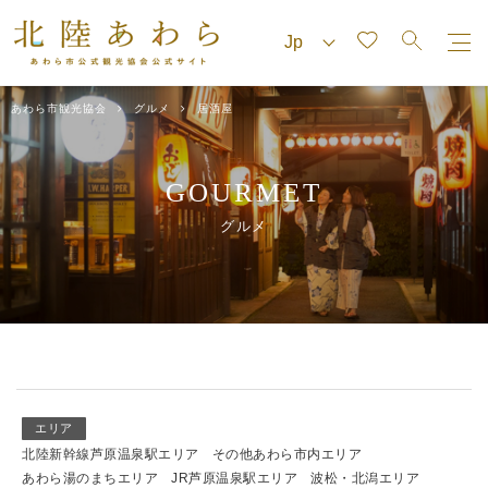
あわら市観光協会
グルメ
居酒屋
GOURMET
グルメ
エリア
北陸新幹線芦原温泉駅エリア
その他あわら市内エリア
あわら湯のまちエリア
JR芦原温泉駅エリア
波松・北潟エリア