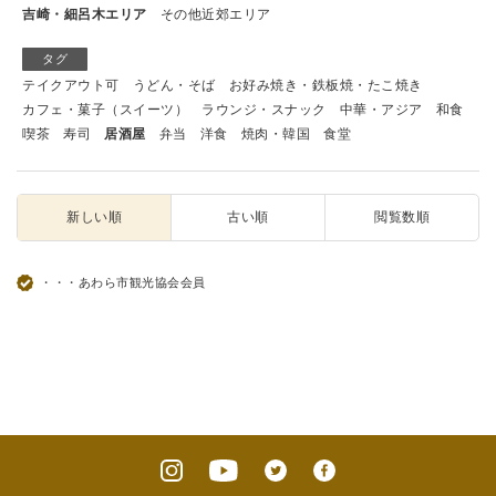
吉崎・細呂木エリア
その他近郊エリア
タグ
テイクアウト可
うどん・そば
お好み焼き・鉄板焼・たこ焼き
カフェ・菓子（スイーツ）
ラウンジ・スナック
中華・アジア
和食
喫茶
寿司
居酒屋
弁当
洋食
焼肉・韓国
食堂
新しい順
古い順
閲覧数順
・・・あわら市観光協会会員