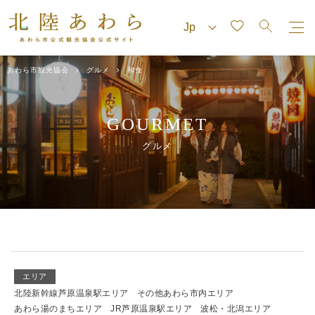
あわら市観光協会
グルメ
和食
GOURMET
グルメ
エリア
北陸新幹線芦原温泉駅エリア
その他あわら市内エリア
あわら湯のまちエリア
JR芦原温泉駅エリア
波松・北潟エリア