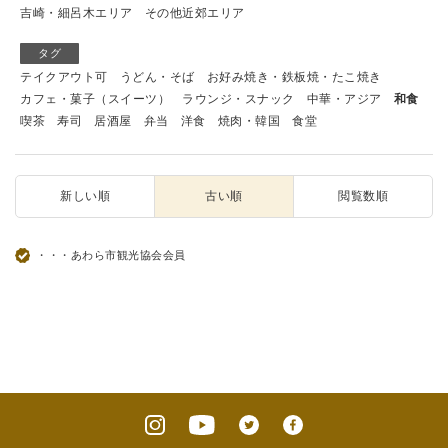
吉崎・細呂木エリア
その他近郊エリア
タグ
テイクアウト可
うどん・そば
お好み焼き・鉄板焼・たこ焼き
カフェ・菓子（スイーツ）
ラウンジ・スナック
中華・アジア
和食
喫茶
寿司
居酒屋
弁当
洋食
焼肉・韓国
食堂
新しい順
古い順
閲覧数順
・・・あわら市観光協会会員