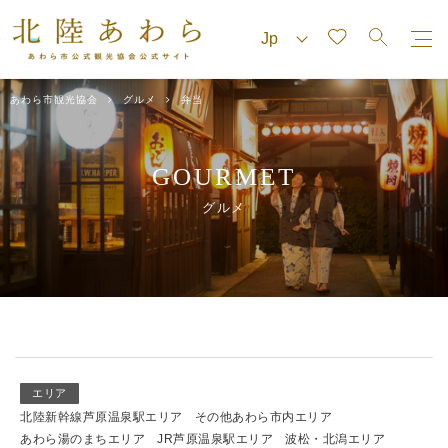
あわら市観光協会
グルメ
弁当
GOURMET
グルメ
エリア
北陸新幹線芦原温泉駅エリア
その他あわら市内エリア
あわら湯のまちエリア
JR芦原温泉駅エリア
波松・北潟エリア