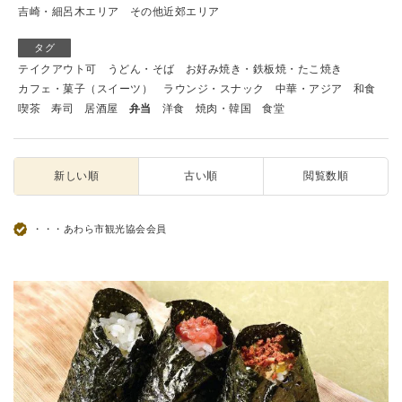
吉崎・細呂木エリア
その他近郊エリア
タグ
テイクアウト可
うどん・そば
お好み焼き・鉄板焼・たこ焼き
カフェ・菓子（スイーツ）
ラウンジ・スナック
中華・アジア
和食
喫茶
寿司
居酒屋
弁当
洋食
焼肉・韓国
食堂
新しい順
古い順
閲覧数順
・・・あわら市観光協会会員