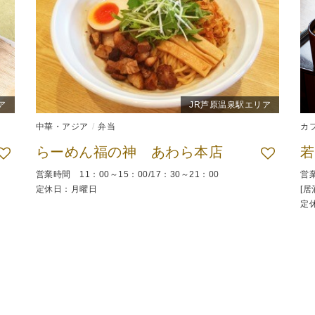
ア
JR芦原温泉駅エリア
中華・アジア
弁当
カ
らーめん福の神 あわら本店
営業時間 11：00～15：00/17：30～21：00
営業
定休日：月曜日
[居
定