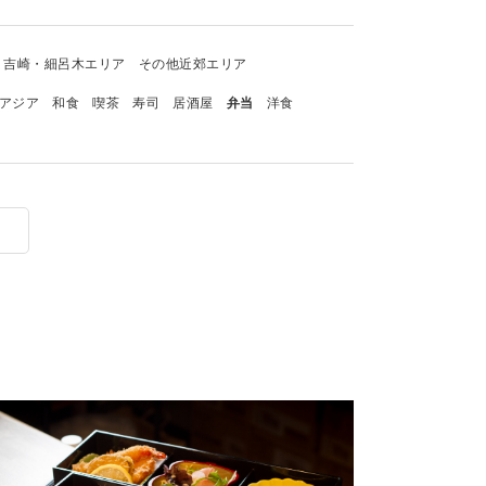
吉崎・細呂木エリア
その他近郊エリア
アジア
和食
喫茶
寿司
居酒屋
弁当
洋食