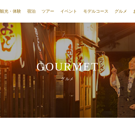
観光・体験
宿泊
ツアー
イベント
モデルコース
グルメ
GOURMET
グルメ