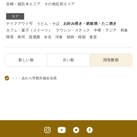
吉崎・細呂木エリア
その他近郊エリア
タグ
テイクアウト可
うどん・そば
お好み焼き・鉄板焼・たこ焼き
カフェ・菓子（スイーツ）
ラウンジ・スナック
中華・アジア
和食
喫茶
寿司
居酒屋
弁当
洋食
焼肉・韓国
食堂
新しい順
古い順
閲覧数順
・・・あわら市観光協会会員