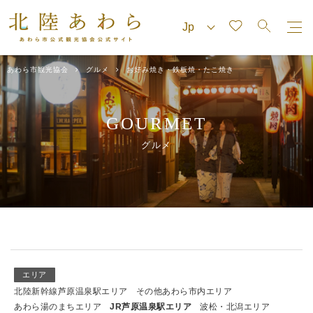
あわら市観光協会
グルメ
お好み焼き・鉄板焼・たこ焼き
GOURMET
グルメ
エリア
北陸新幹線芦原温泉駅エリア
その他あわら市内エリア
あわら湯のまちエリア
JR芦原温泉駅エリア
波松・北潟エリア