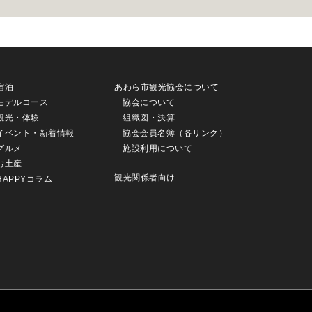
宿泊
あわら市観光協会について
モデルコース
協会について
観光・体験
組織図・決算
イベント・新着情報
協会会員名簿（各リンク）
グルメ
施設利用について
お土産
観光関係者向け
HAPPYコラム