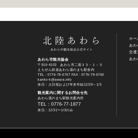
ホー
あわ
交通
あわ
あわら市観光協会
〒910-4103 あわら市二面３３－１－５
えちぜん鉄道あわら湯のまち駅舎内
TEL
: 0776-78-6767
FAX : 0776-78-6760
kanko-k@awara.info
休日：土日祝および年末年始12/29～1/3
観光案内に関するお問合せ先
あわら湯のまち駅観光案内所
TEL：0776-77-1877
休日：12/31〜1/3のみ