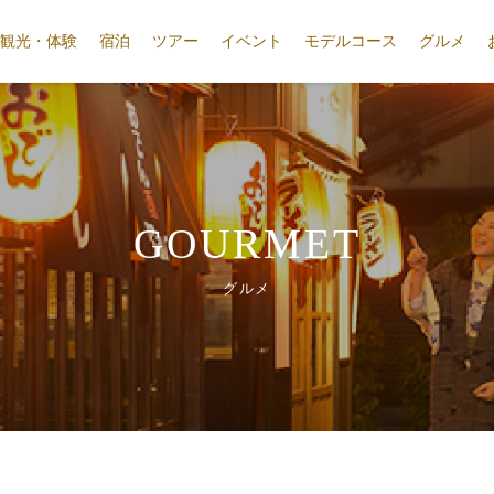
観光・体験
宿泊
ツアー
イベント
モデルコース
グルメ
GOURMET
グルメ