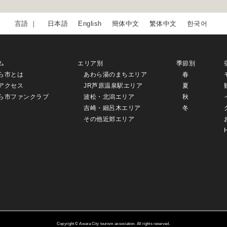
日本語
English
簡体中文
繁体中文
한국어
ム
エリア別
季節別
ら市とは
あわら湯のまちエリア
春
アクセス
JR芦原温泉駅エリア
夏
ら市ファンクラブ
波松・北潟エリア
秋
吉崎・細呂木エリア
冬
その他近郊エリア
Copyright © Awara City tourism association. All rights reserved.