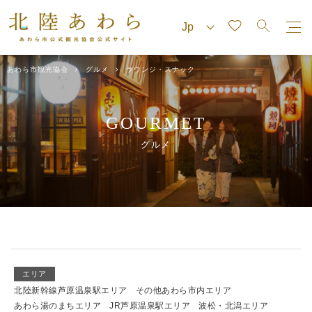
あわら市観光協会
グルメ
ラウンジ・スナック
GOURMET
グルメ
エリア
北陸新幹線芦原温泉駅エリア
その他あわら市内エリア
あわら湯のまちエリア
JR芦原温泉駅エリア
波松・北潟エリア