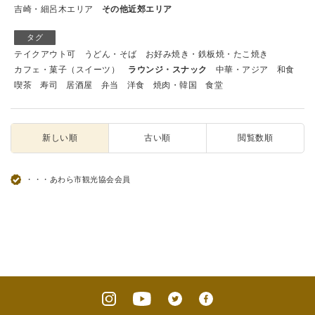
吉崎・細呂木エリア
その他近郊エリア
タグ
テイクアウト可
うどん・そば
お好み焼き・鉄板焼・たこ焼き
カフェ・菓子（スイーツ）
ラウンジ・スナック
中華・アジア
和食
喫茶
寿司
居酒屋
弁当
洋食
焼肉・韓国
食堂
新しい順
古い順
閲覧数順
・・・あわら市観光協会会員